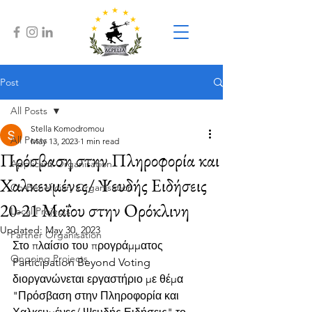
Post
All Posts
Stella Komodromou
All Posts
May 13, 2023
1 min read
Πρόσβαση στην Πληροφορία και
Applicant Organisation
Χαλκευμένες/ Ψευδής Ειδήσεις
Co-Beneficiary Organisation
20-21 Μαΐου στην Ορόκλινη
Local Projects
Updated:
May 30, 2023
Partner Organisation
Στο πλαίσιο του προγράμματος 
Ongoing Projects
Participation Beyond Voting 
διοργανώνεται εργαστήριο με θέμα 
"Πρόσβαση στην Πληροφορία και 