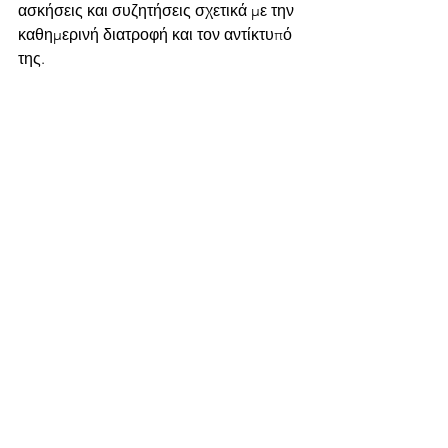
ασκήσεις και συζητήσεις σχετικά με την 
καθημερινή διατροφή και τον αντίκτυπό 
της.
🔹 Petition, Evaluation & Footprint 
Activities
Οι μαθητές θα συμμετάσχουν σε 
δραστηριότητες αξιολόγησης, 
reflection και κοινωνικής συμμετοχής, 
ενώ θα καταγράψουν το προσωπικό και 
ομαδικό τους “footprint” μέσα από 
δημιουργικές μεθόδους μη τυπικής 
μάθησης. Παράλληλα θα ολοκληρωθεί 
η τελική αξιολόγηση μέσω του 
Gamify Tool.
🌟 Τι κερδίζουν οι συμμετέχοντες
Οι μαθητές θα έχουν την ευκαιρία να:
γνωρίσουν ευρωπαϊκά 
προγράμματα Erasmus+,