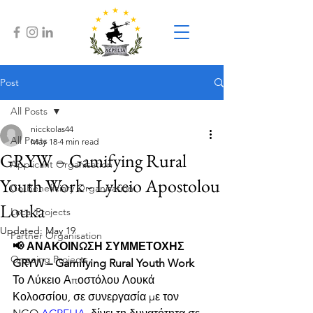
Post
All Posts
nicckolas44
All Posts
May 18
4 min read
GRYW – Gamifying Rural
Applicant Organisation
Youth Work - Lykeio Apostolou
Co-Beneficiary Organisation
Louka
Local Projects
Updated:
May 19
Partner Organisation
📢 ΑΝΑΚΟΙΝΩΣΗ ΣΥΜΜΕΤΟΧΗΣ
Ongoing Projects
GRYW – Gamifying Rural Youth Work
Το Λύκειο Αποστόλου Λουκά 
Κολοσσίου, σε συνεργασία με τον 